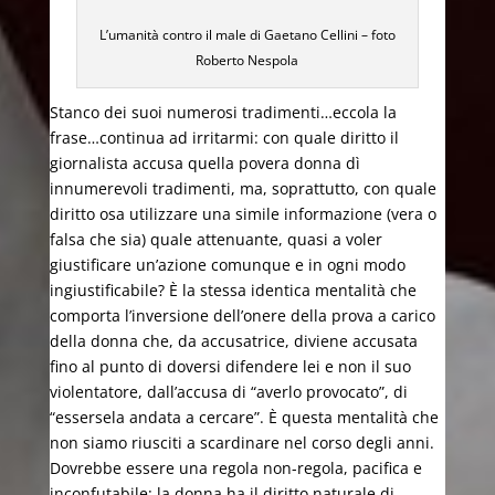
L’umanità contro il male di Gaetano Cellini – foto
Roberto Nespola
Stanco dei suoi numerosi tradimenti…eccola la
frase…continua ad irritarmi: con quale diritto il
giornalista accusa quella povera donna dì
innumerevoli tradimenti, ma, soprattutto, con quale
diritto osa utilizzare una simile informazione (vera o
falsa che sia) quale attenuante, quasi a voler
giustificare un’azione comunque e in ogni modo
ingiustificabile? È la stessa identica mentalità che
comporta l’inversione dell’onere della prova a carico
della donna che, da accusatrice, diviene accusata
fino al punto di doversi difendere lei e non il suo
violentatore, dall’accusa di “averlo provocato”, di
“essersela andata a cercare”. È questa mentalità che
non siamo riusciti a scardinare nel corso degli anni.
Dovrebbe essere una regola non-regola, pacifica e
inconfutabile: la donna ha il diritto naturale di