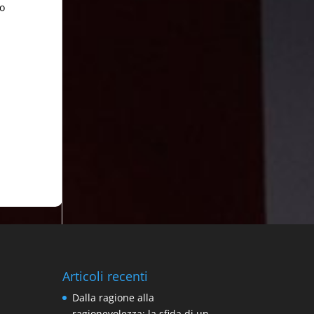
lo
Articoli recenti
Dalla ragione alla
ragionevolezza: la sfida di un