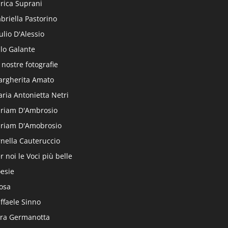
rica Suprani
briella Pastorino
ulio D'Alessio
alo Galante
 nostre fotografie
rgherita Amato
ria Antonietta Netri
riam D'Ambrosio
riam D'Amobrosio
nella Cauteruccio
r noi le Voci più belle
esie
osa
ffaele Sinno
ra Germanotta