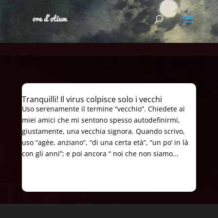
Tranquilli! Il virus colpisce solo i vecchi
Uso serenamente il termine “vecchio”. Chiedete ai
miei amici che mi sentono spesso autodefinirmi,
giustamente, una vecchia signora. Quando scrivo,
uso “agèe, anziano”, “di una certa età”, “un po’ in là
con gli anni”; e poi ancora “ noi che non siamo...