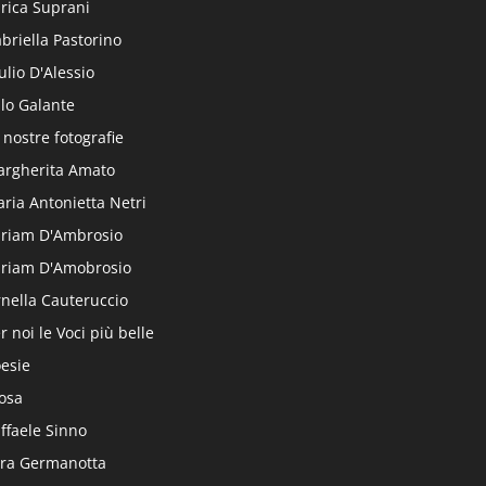
rica Suprani
briella Pastorino
ulio D'Alessio
alo Galante
 nostre fotografie
rgherita Amato
ria Antonietta Netri
riam D'Ambrosio
riam D'Amobrosio
nella Cauteruccio
r noi le Voci più belle
esie
osa
ffaele Sinno
ra Germanotta