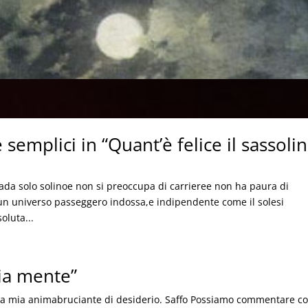
semplici in “Quant’è felice il sassoli
trada solo solinoe non si preoccupa di carrieree non ha paura di
un universo passeggero indossa,e indipendente come il solesi
oluta...
ia mente”
alla mia animabruciante di desiderio. Saffo Possiamo commentare co