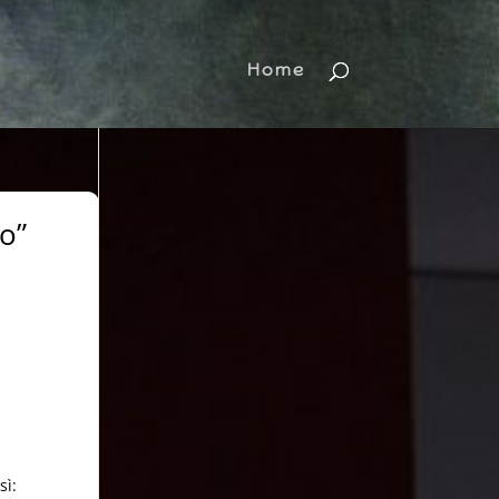
Home
no”
sì: