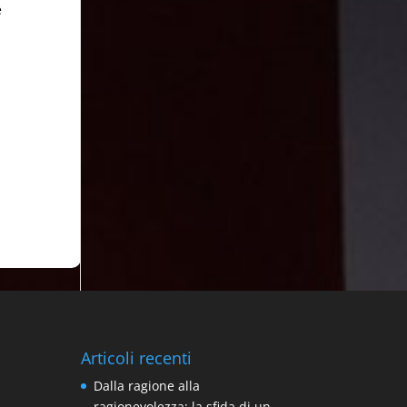
e
Articoli recenti
Dalla ragione alla
ragionevolezza: la sfida di un