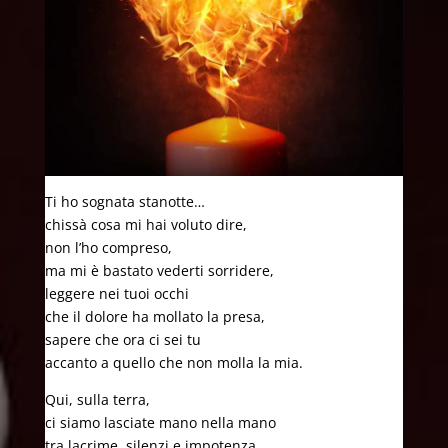
Ti ho sognata stanotte…
chissà cosa mi hai voluto dire,
non l’ho compreso,
ma mi è bastato vederti sorridere,
leggere nei tuoi occhi
che il dolore ha mollato la presa,
sapere che ora ci sei tu
accanto a quello che non molla la mia.
Qui, sulla terra,
ci siamo lasciate mano nella mano
tra lacrime, silenzi e impotenza,