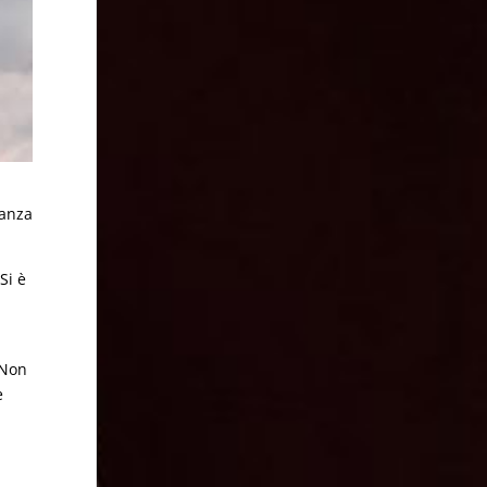
ranza
Si è
 Non
e