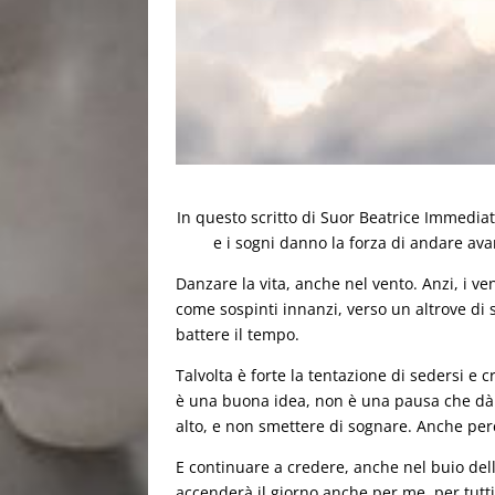
In questo scritto di Suor Beatrice Immediata
e i sogni danno la forza di andare ava
Danzare la vita, anche nel vento. Anzi, i ven
come sospinti innanzi, verso un altrove di s
battere il tempo.
Talvolta è forte la tentazione di sedersi e c
è una buona idea, non è una pausa che dà r
alto, e non smettere di sognare. Anche perc
E continuare a credere, anche nel buio dell
accenderà il giorno anche per me, per tutti