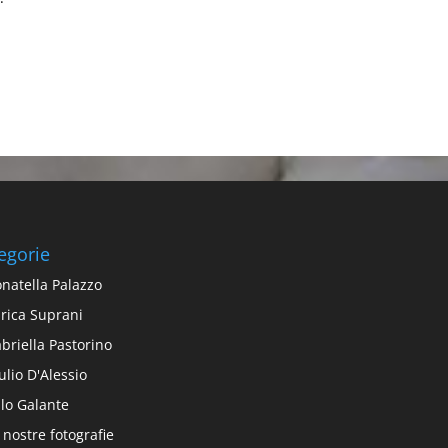
egorie
natella Palazzo
rica Suprani
briella Pastorino
ulio D'Alessio
alo Galante
 nostre fotografie