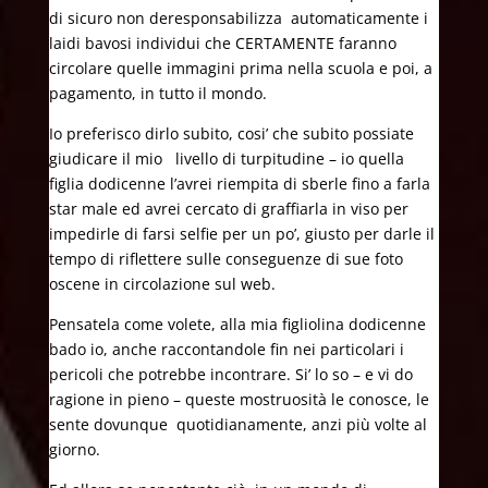
di sicuro non deresponsabilizza automaticamente i
laidi bavosi individui che CERTAMENTE faranno
circolare quelle immagini prima nella scuola e poi, a
pagamento, in tutto il mondo.
Io preferisco dirlo subito, cosi’ che subito possiate
giudicare il mio livello di turpitudine – io quella
figlia dodicenne l’avrei riempita di sberle fino a farla
star male ed avrei cercato di graffiarla in viso per
impedirle di farsi selfie per un po’, giusto per darle il
tempo di riflettere sulle conseguenze di sue foto
oscene in circolazione sul web.
Pensatela come volete, alla mia figliolina dodicenne
bado io, anche raccontandole fin nei particolari i
pericoli che potrebbe incontrare. Si’ lo so – e vi do
ragione in pieno – queste mostruosità le conosce, le
sente dovunque quotidianamente, anzi più volte al
giorno.