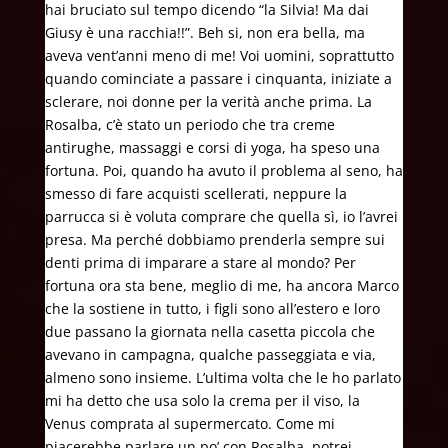
hai bruciato sul tempo dicendo “la Silvia! Ma dai
Giusy è una racchia!!”. Beh si, non era bella, ma
aveva vent’anni meno di me! Voi uomini, soprattutto
quando cominciate a passare i cinquanta, iniziate a
sclerare, noi donne per la verità anche prima. La
Rosalba, c’è stato un periodo che tra creme
antirughe, massaggi e corsi di yoga, ha speso una
fortuna. Poi, quando ha avuto il problema al seno, ha
smesso di fare acquisti scellerati, neppure la
parrucca si è voluta comprare che quella sì, io l’avrei
presa. Ma perché dobbiamo prenderla sempre sui
denti prima di imparare a stare al mondo? Per
fortuna ora sta bene, meglio di me, ha ancora Marco
che la sostiene in tutto, i figli sono all’estero e loro
due passano la giornata nella casetta piccola che
avevano in campagna, qualche passeggiata e via,
almeno sono insieme. L’ultima volta che le ho parlato
mi ha detto che usa solo la crema per il viso, la
Venus comprata al supermercato. Come mi
piacerebbe parlare un po’ con Rosalba, potrei