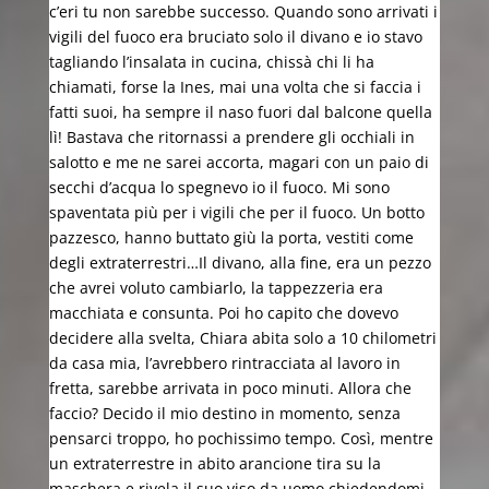
c’eri tu non sarebbe successo. Quando sono arrivati i
vigili del fuoco era bruciato solo il divano e io stavo
tagliando l’insalata in cucina, chissà chi li ha
chiamati, forse la Ines, mai una volta che si faccia i
fatti suoi, ha sempre il naso fuori dal balcone quella
lì! Bastava che ritornassi a prendere gli occhiali in
salotto e me ne sarei accorta, magari con un paio di
secchi d’acqua lo spegnevo io il fuoco. Mi sono
spaventata più per i vigili che per il fuoco. Un botto
pazzesco, hanno buttato giù la porta, vestiti come
degli extraterrestri…Il divano, alla fine, era un pezzo
che avrei voluto cambiarlo, la tappezzeria era
macchiata e consunta. Poi ho capito che dovevo
decidere alla svelta, Chiara abita solo a 10 chilometri
da casa mia, l’avrebbero rintracciata al lavoro in
fretta, sarebbe arrivata in poco minuti. Allora che
faccio? Decido il mio destino in momento, senza
pensarci troppo, ho pochissimo tempo. Così, mentre
un extraterrestre in abito arancione tira su la
maschera e rivela il suo viso da uomo chiedendomi