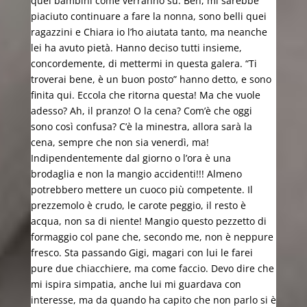
quei bambini come verranno su. Beh, mi sarebbe
piaciuto continuare a fare la nonna, sono belli quei
ragazzini e Chiara io l’ho aiutata tanto, ma neanche
lei ha avuto pietà. Hanno deciso tutti insieme,
concordemente, di mettermi in questa galera. “Ti
troverai bene, è un buon posto” hanno detto, e sono
finita qui. Eccola che ritorna questa! Ma che vuole
adesso? Ah, il pranzo! O la cena? Com’è che oggi
sono così confusa? C’è la minestra, allora sarà la
cena, sempre che non sia venerdì, ma!
Indipendentemente dal giorno o l’ora è una
brodaglia e non la mangio accidenti!!! Almeno
potrebbero mettere un cuoco più competente. Il
prezzemolo è crudo, le carote peggio, il resto è
acqua, non sa di niente! Mangio questo pezzetto di
formaggio col pane che, secondo me, non è neppure
fresco. Sta passando Gigi, magari con lui le farei
pure due chiacchiere, ma come faccio. Devo dire che
mi ispira simpatia, anche lui mi guardava con
interesse, ma da quando ha capito che non parlo si è