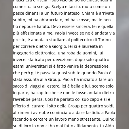
come sto, io scelgo. Scelgo e taccio, muta come un
pesce dinanzi a un futuro inatteso. Chiara è arrivata
subito, mi ha abbracciato, mi ha scosso, ma io non
ho neppure fiatato. Devo essere sincera, lei è quella
più affezionata a me, Paola invece se ne è andata via
presto, è andata a studiare al politecnico di Torino
per correre dietro a Giorgio, lei si è laureata in
ingegneria elettronica, una roba da uomini, lui
invece, sfaticato per devozione, dopo solo quattro
esami universitari si è fatto venire la depressione,
che però gli è passata quasi subito quando Paola è
stata assunta alla Group. Paola ha iniziato a fare un
sacco di viaggi all’estero, lei è bella e lui, scemo solo
in parte, ha capito che se non le fosse andato dietro
l’avrebbe persa. Così ha parlato col suo capo e si è
offerto di curare il sito della Group per quattro soldi,
altrimenti avrebbe cominciato a dare fastidio a Paola
facendole cercare un lavoro meno stressante. Quindi
su di loro io non ci ho mai fatto affidamento, tu Aldo