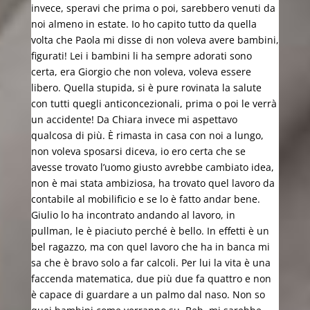
invece, speravi che prima o poi, sarebbero venuti da
noi almeno in estate. Io ho capito tutto da quella
volta che Paola mi disse di non voleva avere bambini,
figurati! Lei i bambini li ha sempre adorati sono
certa, era Giorgio che non voleva, voleva essere
libero. Quella stupida, si è pure rovinata la salute
con tutti quegli anticoncezionali, prima o poi le verrà
un accidente! Da Chiara invece mi aspettavo
qualcosa di più. È rimasta in casa con noi a lungo,
non voleva sposarsi diceva, io ero certa che se
avesse trovato l’uomo giusto avrebbe cambiato idea,
non è mai stata ambiziosa, ha trovato quel lavoro da
contabile al mobilificio e se lo è fatto andar bene.
Giulio lo ha incontrato andando al lavoro, in
pullman, le è piaciuto perché è bello. In effetti è un
bel ragazzo, ma con quel lavoro che ha in banca mi
sa che è bravo solo a far calcoli. Per lui la vita è una
faccenda matematica, due più due fa quattro e non
è capace di guardare a un palmo dal naso. Non so