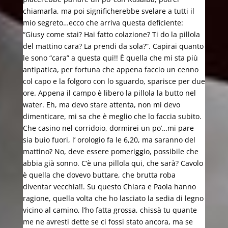
chiamarla, ma poi significherebbe svelare a tutti il
mio segreto…ecco che arriva questa deficiente:
“Giusy come stai? Hai fatto colazione? Ti do la pillola
del mattino cara? La prendi da sola?”. Capirai quanto
le sono “cara” a questa qui!! È quella che mi sta più
antipatica, per fortuna che appena faccio un cenno
col capo e la folgoro con lo sguardo, sparisce per due
ore. Appena il campo è libero la pillola la butto nel
water. Eh, ma devo stare attenta, non mi devo
dimenticare, mi sa che è meglio che lo faccia subito.
Che casino nel corridoio, dormirei un po’…mi pare
sia buio fuori, l’ orologio fa le 6,20, ma saranno del
mattino? No, deve essere pomeriggio, possibile che
abbia già sonno. C’è una pillola qui, che sarà? Cavolo
è quella che dovevo buttare, che brutta roba
diventar vecchia!!. Su questo Chiara e Paola hanno
ragione, quella volta che ho lasciato la sedia di legno
vicino al camino, l’ho fatta grossa, chissà tu quante
me ne avresti dette se ci fossi stato ancora, ma se