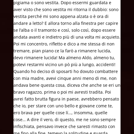
pigiama o sono vestita. Dopo essermi guardata e
aver visto che sono vestita mi ritorna il dubbio: sono
vestita perché mi sono appena alzata o è ora di
andare a letto? E allora torno alla finestra per capire
se l’alba o il tramonto e così, solo così, dopo essere
andata avanti e indietro più di una volta mi acquieto.
Poi mi concentro, rifletto e dico a me stessa di non
tremare, pian piano ce la farò a rimanere lucida,
devo rimanere lucida! Ma almeno Aldo, almeno tu,
potevi restarmi vicino un pò più a lungo, accidenti!
Quando ho deciso di sposarti ho dovuto combattere
con mia madre, avevi cinque anni meno di me, non
andava bene questa cosa, diceva che anche se eri un
bravo ragazzo, prima o poi mi avresti tradita. Poi
avrei fatto brutta figura in paese, avrebbero pensato
che io, per stare con uno bello e giovane come te,
ero brava per quelle cose lí…, insomma, quelle
cose… A dire il vero, di questo, me ne sono sempre
infischiata, pensavo invece che saresti rimasto con
me fino alla fine, temevo la solitudine e guarda