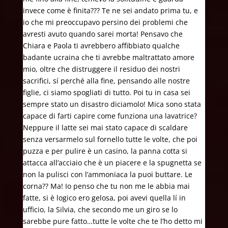
invece come è finita??? Te ne sei andato prima tu, e
io che mi preoccupavo persino dei problemi che
avresti avuto quando sarei morta! Pensavo che
Chiara e Paola ti avrebbero affibbiato qualche
badante ucraina che ti avrebbe maltrattato amore
mio, oltre che distruggere il residuo dei nostri
sacrifici, sí perché alla fine, pensando alle nostre
figlie, ci siamo spogliati di tutto. Poi tu in casa sei
sempre stato un disastro diciamolo! Mica sono stata
capace di farti capire come funziona una lavatrice?
Neppure il latte sei mai stato capace di scaldare
senza versarmelo sul fornello tutte le volte, che poi
puzza e per pulire è un casino, la panna cotta si
attacca all’acciaio che è un piacere e la spugnetta se
non la pulisci con l’ammoniaca la puoi buttare. Le
corna?? Ma! Io penso che tu non me le abbia mai
fatte, si è logico ero gelosa, poi avevi quella lí in
ufficio, la Silvia, che secondo me un giro se lo
sarebbe pure fatto…tutte le volte che te l’ho detto mi