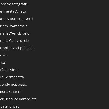
 nostre fotografie
rgherita Amato
ria Antonietta Netri
riam D'Ambrosio
riam D'Amobrosio
nella Cauteruccio
r noi le Voci più belle
esie
osa
ffaele Sinno
ra Germanotta
condo noi, oggi..
mona Guarino
or Beatrice Immediata
categorized