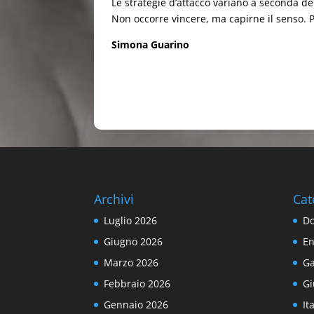
Le strategie d’attacco variano a seconda del
Non occorre vincere, ma capirne il senso. Pe
Simona Guarino
Archivi
Cat
Luglio 2026
Do
Giugno 2026
En
Marzo 2026
Ga
Febbraio 2026
Gi
Gennaio 2026
It