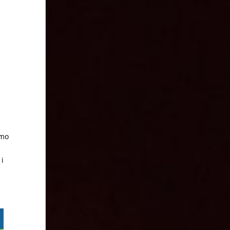
l
lmo
 i