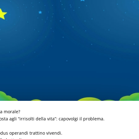
 la morale?
ta agli “irrisolti della vita”: capovolgi il problema.
odus operandi trattino vivendi.