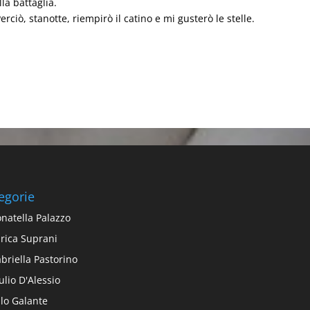
la battaglia.
rciò, stanotte, riempirò il catino e mi gusterò le stelle.
egorie
natella Palazzo
rica Suprani
briella Pastorino
ulio D'Alessio
alo Galante