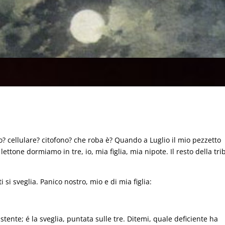
ono? cellulare? citofono? che roba è? Quando a Luglio il mio pezzetto
ttone dormiamo in tre, io, mia figlia, mia nipote. Il resto della tri
ti si sveglia. Panico nostro, mio e di mia figlia:
sistente; é la sveglia, puntata sulle tre. Ditemi, quale deficiente ha