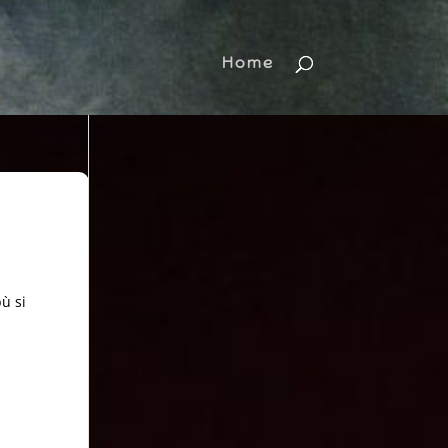
Home
bù si