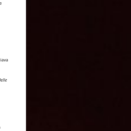
 e
iava
elle
a
a