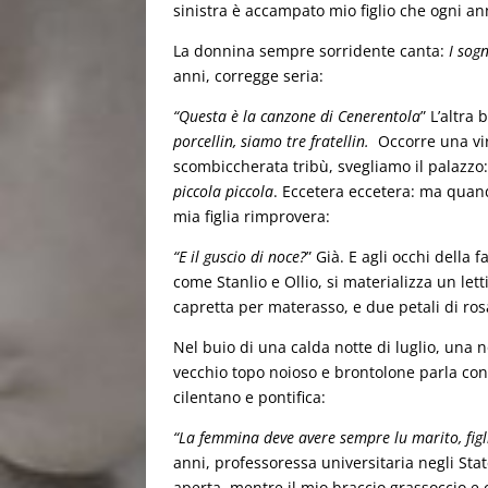
sinistra è accampato mio figlio che ogni ann
La donnina sempre sorridente canta:
I sogn
anni, corregge seria:
“Questa è la canzone di Cenerentola
” L’altra
porcellin, siamo tre fratellin.
Occorre una vira
scombiccherata tribù, svegliamo il palazz
piccola piccola
. Eccetera eccetera: ma quand
mia figlia rimprovera:
“E il guscio di noce?
” Già. E agli occhi della 
come Stanlio e Ollio, si materializza un let
capretta per materasso, e due petali di ros
Nel buio di una calda notte di luglio, una 
vecchio topo noioso e brontolone parla con
cilentano e pontifica:
“La femmina deve avere sempre lu marito, fig
anni, professoressa universitaria negli St
aperta, mentre il mio braccio grassoccio e ce