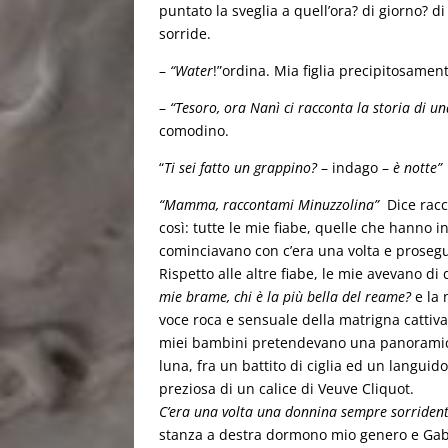
puntato la sveglia a quell’ora? di giorno? di
sorride.
–
“Water
!”ordina. Mia figlia precipitosament
–
“Tesoro, ora Nanì ci racconta la storia di un
comodino.
“
Ti sei fatto un grappino?
– indago –
è notte”
“Mamma, raccontami Minuzzolina”
Dice racc
così: tutte le mie fiabe, quelle che hanno i
cominciavano con c’era una volta e prosegui
Rispetto alle altre fiabe, le mie avevano di
mie brame, chi è la più bella del reame?
e la 
voce roca e sensuale della matrigna cattiva 
miei bambini pretendevano una panoramica a
luna, fra un battito di ciglia ed un languido
preziosa di un calice di Veuve Cliquot.
C’era una volta una donnina sempre sorrident
stanza a destra dormono mio genero e Gabri