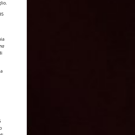
lio.
35
mia
ina
di
la
5
o
di