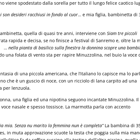
o viene spodestato dalla sorella per tutto il lungo felice caotico lug
i son desideri racchiusi in fondo al cuor
… e mia figlia, bambinetta di 
 bambinetta, quella di quasi tre anni, interviene con
Siam tre piccoli
ta rapida e decisa, se no finisce a festival di Sanremo e, oltre la 
o: …
nella pianta di basilico sulla finestra la donnina scopre una bamb
o una folata di vento sta per rapire Minuzzolina, nel buio la voce 
fantasia di una piccola americana, che l’italiano lo capisce ma lo par
tino che è un guscio di noce, con un ricciolo di lana carpito ad una
a per lenzuola.
nonna, una figlia ed una nipotina seguono incantate Minuzzolina. Il
 voce nasale e spesso tossisce. La marmotta parla con accento
lia mia. Senza nu marito la femmina nun è completa”
La bambina di 3
ates, in muta approvazione scuote la testa che poggia sulla mia man
llulitico fa da soffice cuscino alla testina dell’altra piccina, quella 