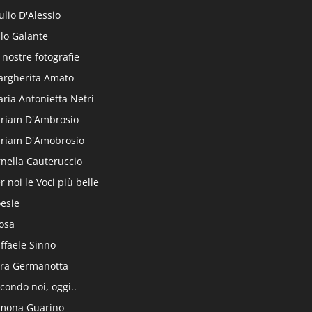
ulio D'Alessio
alo Galante
 nostre fotografie
rgherita Amato
ria Antonietta Netri
riam D'Ambrosio
riam D'Amobrosio
nella Cauteruccio
r noi le Voci più belle
esie
osa
ffaele Sinno
ra Germanotta
condo noi, oggi..
mona Guarino