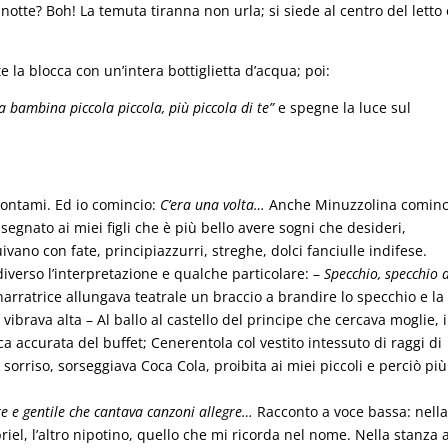
 notte? Boh! La temuta tiranna non urla; si siede al centro del letto
e la blocca con un’intera bottiglietta d’acqua; poi:
a bambina piccola piccola, più piccola di te”
e spegne la luce sul
ontami. Ed io comincio:
C’era una volta…
Anche Minuzzolina cominc
nsegnato ai miei figli che è più bello avere sogni che desideri,
vano con fate, principiazzurri, streghe, dolci fanciulle indifese.
 diverso l’interpretazione e qualche particolare: –
Specchio, specchio d
narratrice allungava teatrale un braccio a brandire lo specchio e la
vibrava alta – Al ballo al castello del principe che cercava moglie, i
ccurata del buffet; Cenerentola col vestito intessuto di raggi di
 sorriso, sorseggiava Coca Cola, proibita ai miei piccoli e perciò più
e e gentile che cantava canzoni allegre…
Racconto a voce bassa: nell
el, l’altro nipotino, quello che mi ricorda nel nome. Nella stanza 