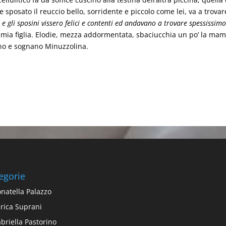
sposato il reuccio bello, sorridente e piccolo come lei, va a trovar
…
e gli sposini vissero felici e contenti ed andavano a trovare spessissimo
mia figlia. Elodie, mezza addormentata, sbaciucchia un po’ la ma
ano e sognano Minuzzolina.
egorie
natella Palazzo
rica Suprani
briella Pastorino