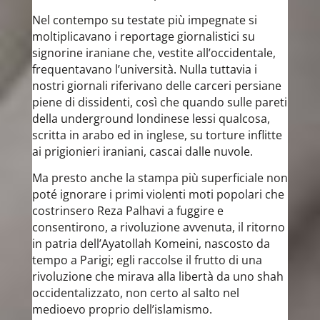
Nel contempo su testate più impegnate si
moltiplicavano i reportage giornalistici su
signorine iraniane che, vestite all’occidentale,
frequentavano l’università. Nulla tuttavia i
nostri giornali riferivano delle carceri persiane
piene di dissidenti, così che quando sulle pareti
della underground londinese lessi qualcosa,
scritta in arabo ed in inglese, su torture inflitte
ai prigionieri iraniani, cascai dalle nuvole.
Ma presto anche la stampa più superficiale non
poté ignorare i primi violenti moti popolari che
costrinsero Reza Palhavi a fuggire e
consentirono, a rivoluzione avvenuta, il ritorno
in patria dell’Ayatollah Komeini, nascosto da
tempo a Parigi; egli raccolse il frutto di una
rivoluzione che mirava alla libertà da uno shah
occidentalizzato, non certo al salto nel
medioevo proprio dell’islamismo.