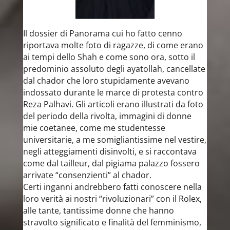
Il dossier di Panorama cui ho fatto cenno
riportava molte foto di ragazze, di come erano
ai tempi dello Shah e come sono ora, sotto il
predominio assoluto degli ayatollah, cancellate
dal chador che loro stupidamente avevano
indossato durante le marce di protesta contro
Reza Palhavi. Gli articoli erano illustrati da foto
del periodo della rivolta, immagini di donne
mie coetanee, come me studentesse
universitarie, a me somigliantissime nel vestire,
negli atteggiamenti disinvolti, e si raccontava
come dal tailleur, dal pigiama palazzo fossero
arrivate “consenzienti” al chador.
Certi inganni andrebbero fatti conoscere nella
loro verità ai nostri “rivoluzionari” con il Rolex,
alle tante, tantissime donne che hanno
stravolto significato e finalità del femminismo,