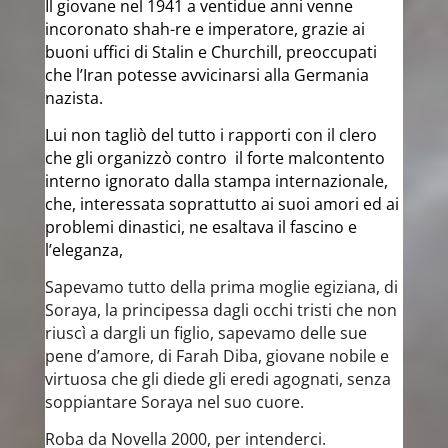
Il giovane nel 1941 a ventidue anni venne
incoronato shah-re e imperatore, grazie ai
buoni uffici di Stalin e Churchill, preoccupati
che l’Iran potesse avvicinarsi alla Germania
nazista.​
Lui non tagliò del tutto i rapporti con il clero
che gli organizzò contro il forte malcontento
interno ignorato dalla stampa internazionale,
che, interessata soprattutto ai suoi amori ed ai
problemi dinastici, ne esaltava il fascino e
l’eleganza,​
Sapevamo tutto della prima moglie egiziana, di
Soraya, la principessa dagli occhi tristi che non
riuscì a dargli un figlio, sapevamo delle sue
pene d’amore, di Farah Diba, giovane nobile e
virtuosa che gli diede gli eredi agognati, senza
soppiantare Soraya nel suo cuore.
Roba da Novella 2000, per intenderci.