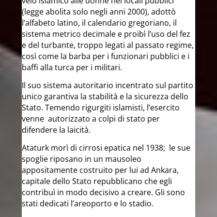
velo islamico alle donne nei locali pubblici
(legge abolita solo negli anni 2000), adottò
l’alfabeto latino, il calendario gregoriano, il
sistema metrico decimale e proibì l’uso del fez
e del turbante, troppo legati al passato regime,
così come la barba per i funzionari pubblici e i
baffi alla turca per i militari.
Il suo sistema autoritario incentrato sul partito
unico garantiva la stabilità e la sicurezza dello
Stato. Temendo rigurgiti islamisti, l’esercito
venne autorizzato a colpi di stato per
difendere la laicità.​​
Ataturk morì di cirrosi epatica nel 1938; le sue
spoglie riposano in un mausoleo
appositamente costruito per lui ad Ankara,
capitale dello Stato repubblicano che egli
contribuì in modo decisivo a creare. Gli sono
stati dedicati l’areoporto e lo stadio.​