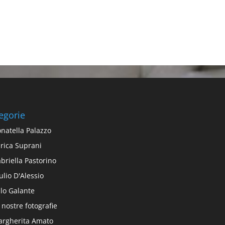
egorie
natella Palazzo
rica Suprani
briella Pastorino
ulio D'Alessio
alo Galante
 nostre fotografie
rgherita Amato