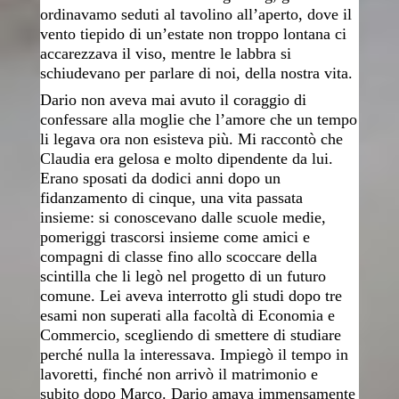
ordinavamo seduti al tavolino all’aperto, dove il
vento tiepido di un’estate non troppo lontana ci
accarezzava il viso, mentre le labbra si
schiudevano per parlare di noi, della nostra vita.
Dario non aveva mai avuto il coraggio di
confessare alla moglie che l’amore che un tempo
li legava ora non esisteva più. Mi raccontò che
Claudia era gelosa e molto dipendente da lui.
Erano sposati da dodici anni dopo un
fidanzamento di cinque, una vita passata
insieme: si conoscevano dalle scuole medie,
pomeriggi trascorsi insieme come amici e
compagni di classe fino allo scoccare della
scintilla che li legò nel progetto di un futuro
comune. Lei aveva interrotto gli studi dopo tre
esami non superati alla facoltà di Economia e
Commercio, scegliendo di smettere di studiare
perché nulla la interessava. Impiegò il tempo in
lavoretti, finché non arrivò il matrimonio e
subito dopo Marco. Dario amava immensamente