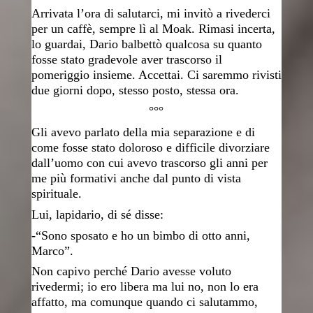
Arrivata l’ora di salutarci, mi invitò a rivederci
per un caffè, sempre lì al Moak. Rimasi incerta,
lo guardai, Dario balbettò qualcosa su quanto
fosse stato gradevole aver trascorso il
pomeriggio insieme. Accettai. Ci saremmo rivisti
due giorni dopo, stesso posto, stessa ora.
°°°
Gli avevo parlato della mia separazione e di
come fosse stato doloroso e difficile divorziare
dall’uomo con cui avevo trascorso gli anni per
me più formativi anche dal punto di vista
spirituale.
Lui, lapidario, di sé disse:
-“Sono sposato e ho un bimbo di otto anni,
Marco”.
Non capivo perché Dario avesse voluto
rivedermi; io ero libera ma lui no, non lo era
affatto, ma comunque quando ci salutammo,