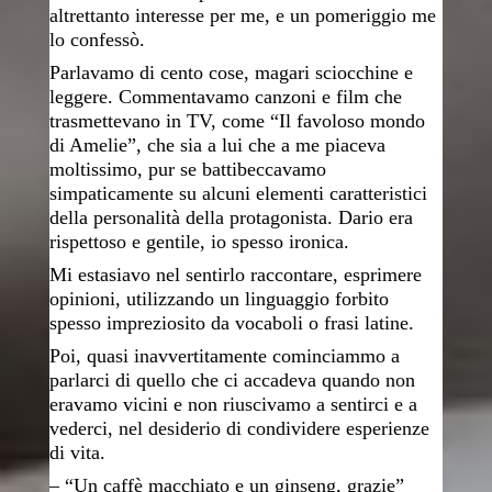
altrettanto interesse per me, e un pomeriggio me
lo confessò.
Parlavamo di cento cose, magari sciocchine e
leggere. Commentavamo canzoni e film che
trasmettevano in TV, come “Il favoloso mondo
di Amelie”, che sia a lui che a me piaceva
moltissimo, pur se battibeccavamo
simpaticamente su alcuni elementi caratteristici
della personalità della protagonista. Dario era
rispettoso e gentile, io spesso ironica.
Mi estasiavo nel sentirlo raccontare, esprimere
opinioni, utilizzando un linguaggio forbito
spesso impreziosito da vocaboli o frasi latine.
Poi, quasi inavvertitamente cominciammo a
parlarci di quello che ci accadeva quando non
eravamo vicini e non riuscivamo a sentirci e a
vederci, nel desiderio di condividere esperienze
di vita.
–
“
Un caffè macchiato e un ginseng, grazie”