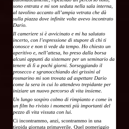
sono entrata e mi son seduta nella sala interna,
al tavolino accanto all’ampia vetrata che dà
sulla piazza dove infinite volte avevo incontrato
Dario.
Il cameriere si è avvicinato e mi ha salutato
incerto, con l’espressione di stupore di chi ti
conosce e non ti vede da tempo. Ho chiesto un
aperitivo e, nell’attesa, ho preso dalla borsa
alcuni appunti da sistemare per un seminario da
tenere di lì a pochi giorni. Sorseggiando il
prosecco e sgranocchiando dei grissini al
rosmarino mi son trovata ad aspettare Dario
come la sera in cui lo attendevo trepidante per
iniziare un nuovo percorso di vita insieme.
Un lungo sospiro colmo di rimpianto e come in
un film ho rivisto i momenti più importanti del
pezzo di vita vissuta con lui.
Ci incontrammo, anzi, scontrammo in una
tiepida giornata primaverile. Quel pomeriggio