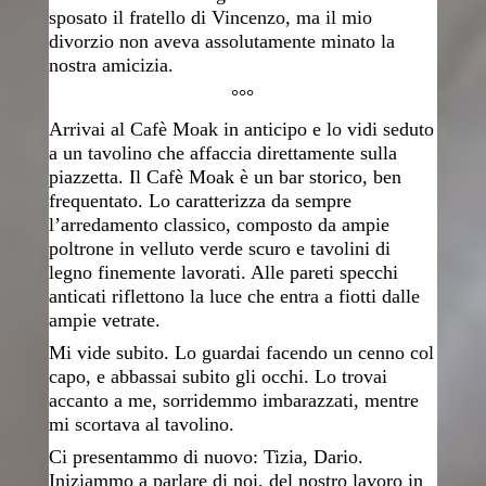
sposato il fratello di Vincenzo, ma il mio
divorzio non aveva assolutamente minato la
nostra amicizia.
°°°
Arrivai al Cafè Moak in anticipo e lo vidi seduto
a un tavolino che affaccia direttamente sulla
piazzetta. Il Cafè Moak è un bar storico, ben
frequentato. Lo caratterizza da sempre
l’arredamento classico, composto da ampie
poltrone in velluto verde scuro e tavolini di
legno finemente lavorati. Alle pareti specchi
anticati riflettono la luce che entra a fiotti dalle
ampie vetrate.
Mi vide subito. Lo guardai facendo un cenno col
capo, e abbassai subito gli occhi. Lo trovai
accanto a me, sorridemmo imbarazzati, mentre
mi scortava al tavolino.
Ci presentammo di nuovo: Tizia, Dario.
Iniziammo a parlare di noi, del nostro lavoro in