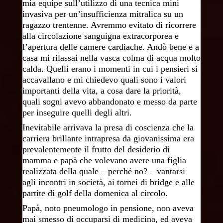
mia equipe sull’utilizzo di una tecnica mini
invasiva per un’insufficienza mitralica su un
ragazzo trentenne. Avremmo evitato di ricorrere
alla circolazione sanguigna extracorporea e
l’apertura delle camere cardiache. Andò bene e a
casa mi rilassai nella vasca colma di acqua molto
calda. Quelli erano i momenti in cui i pensieri si
accavallano e mi chiedevo quali sono i valori
importanti della vita, a cosa dare la priorità,
quali sogni avevo abbandonato e messo da parte
per inseguire quelli degli altri.
Inevitabile arrivava la presa di coscienza che la
carriera brillante intrapresa da giovanissima era
prevalentemente il frutto del desiderio di
mamma e papà che volevano avere una figlia
realizzata della quale – perché no? – vantarsi
agli incontri in società, ai tornei di bridge e alle
partite di golf della domenica al circolo.
Papà, noto pneumologo in pensione, non aveva
mai smesso di occuparsi di medicina, ed aveva