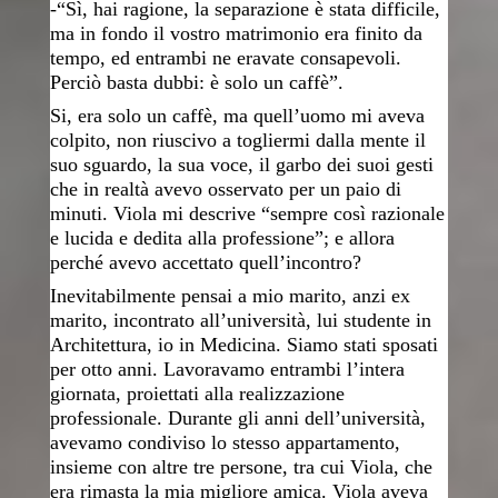
-“Sì, hai ragione, la separazione è stata difficile,
ma in fondo il vostro matrimonio era finito da
tempo, ed entrambi ne eravate consapevoli.
Perciò basta dubbi: è solo un caffè”.
Si, era solo un caffè, ma quell’uomo mi aveva
colpito, non riuscivo a togliermi dalla mente il
suo sguardo, la sua voce, il garbo dei suoi gesti
che in realtà avevo osservato per un paio di
minuti. Viola mi descrive “sempre così razionale
e lucida e dedita alla professione”; e allora
perché avevo accettato quell’incontro?
Inevitabilmente pensai a mio marito, anzi ex
marito, incontrato all’università, lui studente in
Architettura, io in Medicina. Siamo stati sposati
per otto anni. Lavoravamo entrambi l’intera
giornata, proiettati alla realizzazione
professionale. Durante gli anni dell’università,
avevamo condiviso lo stesso appartamento,
insieme con altre tre persone, tra cui Viola, che
era rimasta la mia migliore amica. Viola aveva