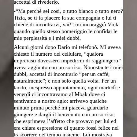
accettai di rivederlo.
-“Ma perché sei così, o tutto bianco o tutto nero?
Tizia, se ti fa piacere la sua compagnia e lui ti
chiede di incontrarvi, vai!” mi incoraggiò Viola
quando quello stesso pomeriggio le confidai le
mie perplessità e i miei dubbi.
Alcuni giorni dopo Dario mi telefonò. Mi aveva
chiesto il numero del cellulare, “qualora
imprevisti dovessero impedirmi di raggiungerti”
aveva aggiunto con un sorriso. Nonostante i miei
dubbi, accettai di incontrarlo “per un caffè,
naturalmente”; e non solo quella volta. Per un
tacito, inespresso appuntamento, ogni martedì e
venerdì ci incontravamo al Moak dove ci
sentivamo a nostro agio: arrivavo qualche
minuto prima perché mi piaceva guardarlo
giungere e dargli il benvenuto con un sorriso,
che esprimeva l’affetto che provavo per lui ed
era chiara espressione di quanto fossi felice nel
trascorrere del tempo insieme. Lui mostrava