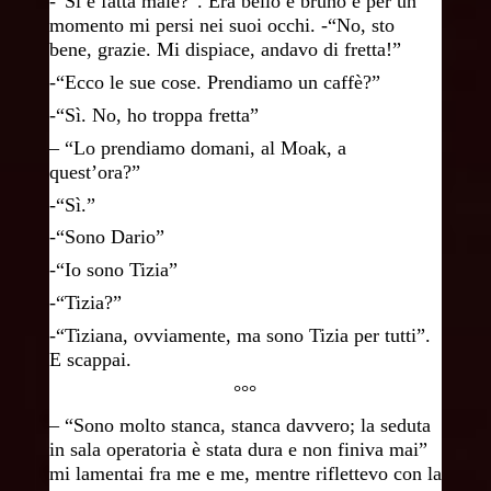
-“Si è fatta male?”. Era bello e bruno e per un
momento mi persi nei suoi occhi. -“No, sto
bene, grazie. Mi dispiace, andavo di fretta!”
-“Ecco le sue cose. Prendiamo un caffè?”
-“Sì. No, ho troppa fretta”
– “Lo prendiamo domani, al Moak, a
quest’ora?”
-“Sì.”
-“Sono Dario”
-“Io sono Tizia”
-“Tizia?”
-“Tiziana, ovviamente, ma sono Tizia per tutti”.
E scappai.
°°°
–
“
Sono molto stanca, stanca davvero; la seduta
in sala operatoria è stata dura e non finiva mai”
mi lamentai fra me e me, mentre riflettevo con la