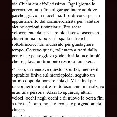
via Chiaia era affollatissima. Ogni giorno la
percorrevo tutta fino al garage interrato dove
parcheggiavo la macchina. Ero di corsa per un
appuntamento dal commercialista per valutare
alcune opzioni finanziarie. Ero scesa
velocemente da casa, tre piani senza ascensore,
chiavi in mano, borsa in spalla e trench
sottobraccio, non indossato per guadagnare
tempo. Correvo quasi, rallentata a tratti dalla
gente che passeggiava godendosi la luce in più
che regalava un tramonto restio a farsi sera.
-“Ecco, ci mancava questo” sbuffai, mentre il
soprabito finiva sul marciapiede, seguito un
attimo dopo da borsa e chiavi. Mi chinai per
raccoglierli e mentre frettolosamente mi rialzavo
urtai una persona. Alzai lo sguardo, attimi
veloci, occhi negli occhi e di nuovo la borsa finì
a terra. L’uomo me la raccolse e porgendomela
chiese: