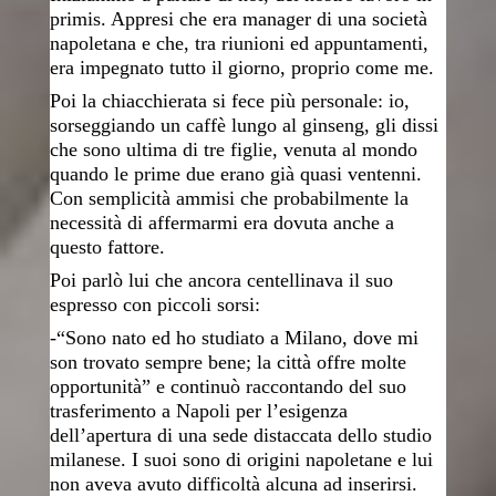
primis. Appresi che era manager di una società
napoletana e che, tra riunioni ed appuntamenti,
era impegnato tutto il giorno, proprio come me.
Poi la chiacchierata si fece più personale: io,
sorseggiando un caffè lungo al ginseng, gli dissi
che sono ultima di tre figlie, venuta al mondo
quando le prime due erano già quasi ventenni.
Con semplicità ammisi che probabilmente la
necessità di affermarmi era dovuta anche a
questo fattore.
Poi parlò lui che ancora centellinava il suo
espresso con piccoli sorsi:
-“Sono nato ed ho studiato a Milano, dove mi
son trovato sempre bene; la città offre molte
opportunità” e continuò raccontando del suo
trasferimento a Napoli per l’esigenza
dell’apertura di una sede distaccata dello studio
milanese. I suoi sono di origini napoletane e lui
non aveva avuto difficoltà alcuna ad inserirsi.