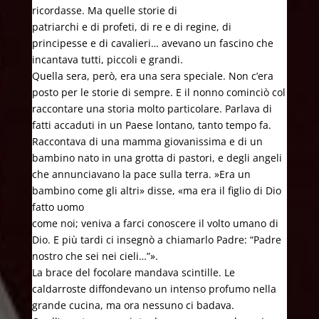
ricordasse. Ma quelle storie di
patriarchi e di profeti, di re e di regine, di
principesse e di cavalieri… avevano un fascino che
incantava tutti, piccoli e grandi.
Quella sera, però, era una sera speciale. Non c’era
posto per le storie di sempre. E il nonno cominciò col
raccontare una storia molto particolare. Parlava di
fatti accaduti in un Paese lontano, tanto tempo fa.
Raccontava di una mamma giovanissima e di un
bambino nato in una grotta di pastori, e degli angeli
che annunciavano la pace sulla terra. »Era un
bambino come gli altri» disse, «ma era il figlio di Dio
fatto uomo
come noi; veniva a farci conoscere il volto umano di
Dio. E più tardi ci insegnò a chiamarlo Padre: “Padre
nostro che sei nei cieli…”».
La brace del focolare mandava scintille. Le
caldarroste diffondevano un intenso profumo nella
grande cucina, ma ora nessuno ci badava.