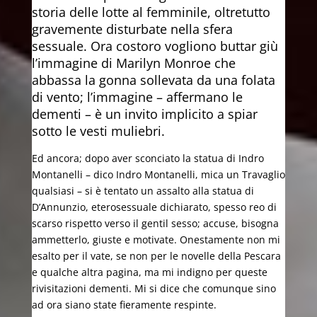
storia delle lotte al femminile, oltretutto
gravemente disturbate nella sfera
sessuale. Ora costoro vogliono buttar giù
l’immagine di Marilyn Monroe che
abbassa la gonna sollevata da una folata
di vento; l’immagine – affermano le
dementi – è un invito implicito a spiar
sotto le vesti muliebri.
Ed ancora; dopo aver sconciato la statua di Indro
Montanelli – dico Indro Montanelli, mica un Travaglio
qualsiasi – si è tentato un assalto alla statua di
D’Annunzio, eterosessuale dichiarato, spesso reo di
scarso rispetto verso il gentil sesso; accuse, bisogna
ammetterlo, giuste e motivate. Onestamente non mi
esalto per il vate, se non per le novelle della Pescara
e qualche altra pagina, ma mi indigno per queste
rivisitazioni dementi. Mi si dice che comunque sino
ad ora siano state fieramente respinte.