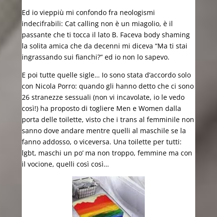
Ed io vieppiù mi confondo fra neologismi
indecifrabili: Cat calling non è un miagolio, è il
passante che ti tocca il lato B. Faceva body shaming
la solita amica che da decenni mi diceva “Ma ti stai
ingrassando sui fianchi?” ed io non lo sapevo.
E poi tutte quelle sigle… Io sono stata d’accordo solo
con Nicola Porro: quando gli hanno detto che ci sono
26 stranezze sessuali (non vi incavolate, io le vedo
così!) ha proposto di togliere Men e Women dalla
porta delle toilette, visto che i trans al femminile non
sanno dove andare mentre quelli al maschile se la
fanno addosso, o viceversa. Una toilette per tutti:
lgbt, maschi un po’ ma non troppo, femmine ma con
il vocione, quelli così così…