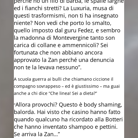
perché ho un filo di barba, le spalle larghe
ed i fianchi stretti? La Luxuria, musa di
questi trasformismi, non ti ha insegnato
niente? Non vedi che porto lo smalto,
quello imposto dal guru Fedez, e sembro
la madonna di Montevergine tanto son
carica di collane e ammennicoli? Sei
fortunata che non abbiano ancora
approvato la Zan perché una denuncia
non te la levava nessuno”.
A scuola guerra ai bulli che chiamano ciccione il
compagno sovrappeso – ed è giustissimo – ma guai
anche a chi dice “Che linea! Sei a dieta?”
Allora provochi? Questo è body shaming,
“
balorda. Hai visto che casino hanno fatto
quando qualcuno ha ricordato alla Botteri
che hanno inventato shampoo e pettini.
Se arriva la Zan…”