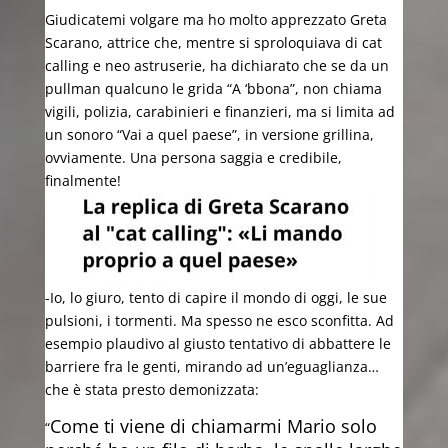
Giudicatemi volgare ma ho molto apprezzato Greta
Scarano, attrice che, mentre si sproloquiava di cat
calling e neo astruserie, ha dichiarato che se da un
pullman qualcuno le grida “A ‘bbona”, non chiama
vigili, polizia, carabinieri e finanzieri, ma si limita ad
un sonoro “Vai a quel paese”, in versione grillina,
ovviamente. Una persona saggia e credibile,
finalmente!
-Io, lo giuro, tento di capire il mondo di oggi, le sue
pulsioni, i tormenti. Ma spesso ne esco sconfitta. Ad
esempio plaudivo al giusto tentativo di abbattere le
barriere fra le genti, mirando ad un’eguaglianza…
che è stata presto demonizzata:
Come ti viene di chiamarmi Mario solo
“