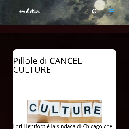
Pillole di CANCEL
CULTURE
Lori Lightfoot é la sindaca di Chicago che